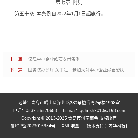
第七章 附则
第五十条 本条例自2022年1月1日起施行。
上一篇
保障中小企业款项支付条例
下一篇
国务院办公厅 关于进一步加大对中小企业纾困帮扶力度的通知
地址：青岛市崂山区深圳路230号檀香湾2号楼1908室
电话：0532-55570653
E-mail：qdhnsh2013@163.com
Copyright © 2013-2025 青岛市河南商会 版权所有
鲁ICP备2023016954号
XML地图
{技术支持：才华科技}