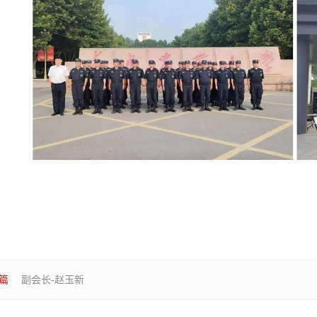
篇
副会长-赵玉新