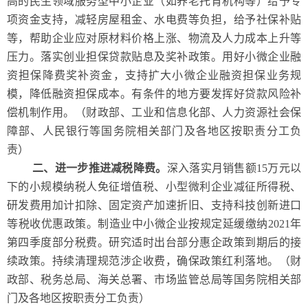
高的民生领域服务型中小企业（如养老托育机构等）给予专
项资金支持，减轻房屋租金、水电费等负担，给予社保补贴
等，帮助企业应对原材料价格上涨、物流及人力成本上升等
压力。落实创业担保贷款贴息及奖补政策。用好小微企业融
资担保降费奖补资金，支持扩大小微企业融资担保业务规
模，降低融资担保成本。有条件的地方要发挥好贷款风险补
偿机制作用。（财政部、工业和信息化部、人力资源社会保
障部、人民银行等国务院相关部门及各地区按职责分工负
责）
二、进一步推进减税降费。
深入落实月销售额15万元以
下的小规模纳税人免征增值税、小型微利企业减征所得税、
研发费用加计扣除、固定资产加速折旧、支持科技创新进口
等税收优惠政策。制造业中小微企业按规定延缓缴纳2021年
第四季度部分税费。研究适时出台部分惠企政策到期后的接
续政策。持续清理规范涉企收费，确保政策红利落地。（财
政部、税务总局、海关总署、市场监管总局等国务院相关部
门及各地区按职责分工负责）