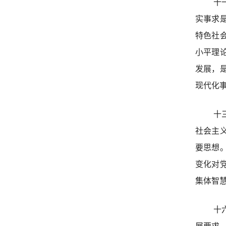
十
实事求
特色社
小平理
发展，
现代化
十
社会主
要思想
变化对
集体智
十