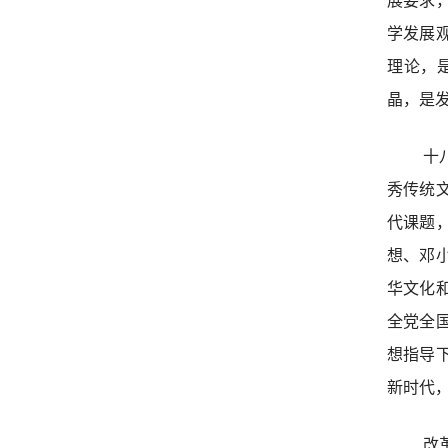
展要求
学发展
理论，
晶，是
十
秀传统
代课题
想、邓
华文化
全党全
想指导
新时代
改