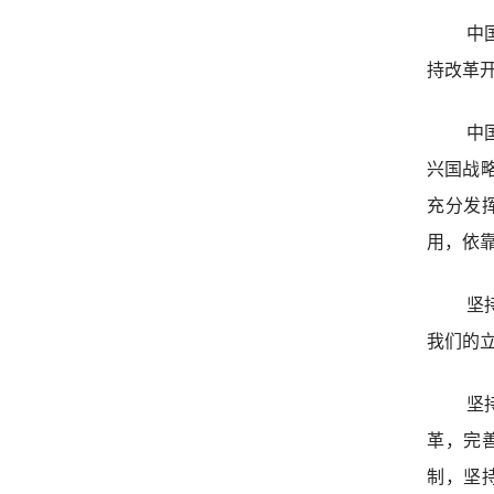
中
持改革
中
兴国战
充分发
用，依
坚
我们的
坚
革，完
制，坚