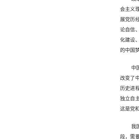
会主义
展党历
论自信
化建设
的中国
中
改变了
历史进
独立自
这是党
我
段，需