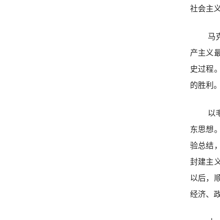
社会主
马
产主义
史过程
的胜利
以
东思想
验总结
封建主
以后，
经济、