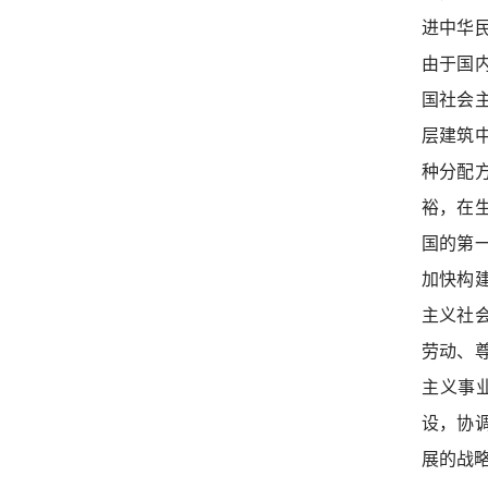
进中华
由于国
国社会
层建筑
种分配
裕，在
国的第
加快构
主义社
劳动、
主义事
设，协
展的战