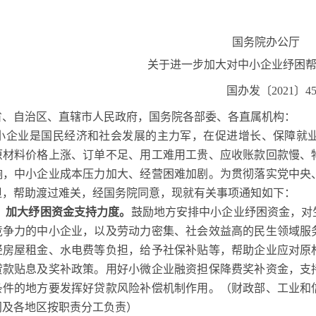
国务院办公厅
关于进一步加大对中小企业纾困
国办发〔2021〕4
省、自治区、直辖市人民政府，国务院各部委、各直属机构：
小企业是国民经济和社会发展的主力军，在促进增长、保障就
原材料价格上涨、订单不足、用工难用工贵、应收账款回款慢、
响，中小企业成本压力加大、经营困难加剧。为贯彻落实党中央
担，帮助渡过难关，经国务院同意，现就有关事项通知如下：
、加大纾困资金支持力度。
鼓励地方安排中小企业纾困资金，对
竞争力的中小企业，以及劳动力密集、社会效益高的民生领域服
轻房屋租金、水电费等负担，给予社保补贴等，帮助企业应对原
贷款贴息及奖补政策。用好小微企业融资担保降费奖补资金，支
条件的地方要发挥好贷款风险补偿机制作用。（财政部、工业和
门及各地区按职责分工负责）