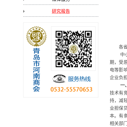
研究报告
各
中
期，受
电等影
企业负
一
技术有
持，减
业担保
本。有
相关部