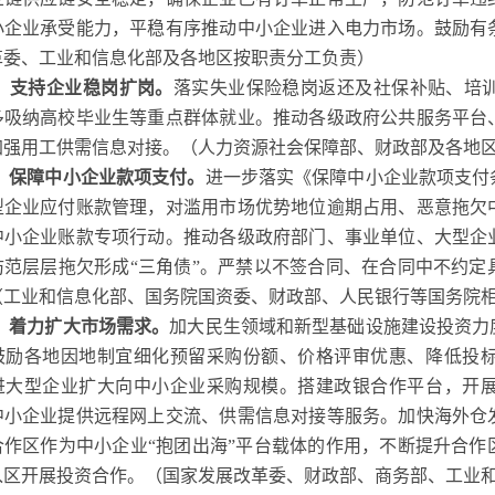
小企业承受能力，平稳有序推动中小企业进入电力市场。鼓励有
革委、工业和信息化部及各地区按职责分工负责）
、支持企业稳岗扩岗。
落实失业保险稳岗返还及社保补贴、培
多吸纳高校毕业生等重点群体就业。推动各级政府公共服务平台
加强用工供需信息对接。（人力资源社会保障部、财政部及各地
、保障中小企业款项支付。
进一步落实《保障中小企业款项支付
型企业应付账款管理，对滥用市场优势地位逾期占用、恶意拖欠
中小企业账款专项行动。推动各级政府部门、事业单位、大型企
防范层层拖欠形成“三角债”。严禁以不签合同、在合同中不约
（工业和信息化部、国务院国资委、财政部、人民银行等国务院
、着力扩大市场需求。
加大民生领域和新型基础设施建设投资力
鼓励各地因地制宜细化预留采购份额、价格评审优惠、降低投
进大型企业扩大向中小企业采购规模。搭建政银合作平台，开
中小企业提供远程网上交流、供需信息对接等服务。加快海外仓
合作区作为中小企业“抱团出海”平台载体的作用，不断提升合
入区开展投资合作。（国家发展改革委、财政部、商务部、工业