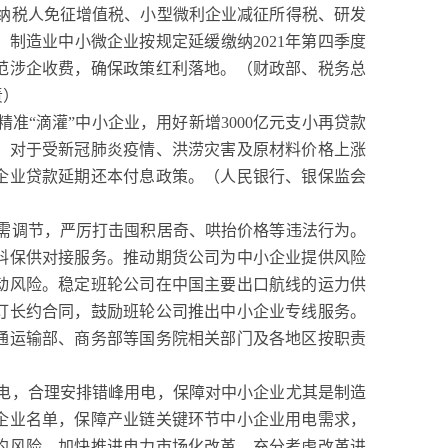
模纳税人免征增值税、小型微利企业减征所得税、研发
制造业中小微企业按规定延缓缴纳2021年第四季度
范涉企收费，确保政策红利落地。（财政部、税务总
责）
准“滴灌”中小企业，用好新增3000亿元支小再贷款
。对于受新冠肺炎疫情、洪涝灾害及原材料价格上涨
企业贷款延期还本付息政策。（人民银行、银保监会
需调节，严厉打击囤积居奇、哄抬价格等违法行为。
料保供对接服务。推动期货公司为中小企业提供风险
动风险。稳定班轮公司在中国主要出口航线的运力供
订长约合同，鼓励班轮公司推出中小企业专线服务。
通运输部、商务部等国务院相关部门及各地区按职责
电，合理安排错峰用电，保障对中小企业尤其是制造
企业名单，保障产业链关键环节中小企业用电需求，
约风险。加快推进电力市场化改革，充分考虑改革进