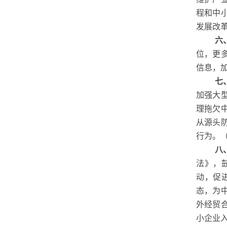
程和中
发展改
六
位，更
信息，
七
加强大
理拖欠
从源头
行为。
八
法》，
动，促
态，为
外经贸
小企业