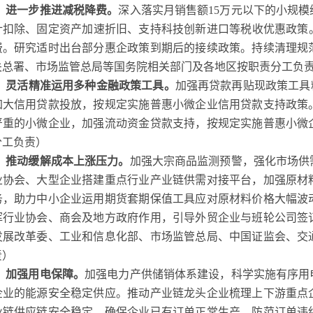
、进一步推进减税降费。
深入落实月销售额15万元以下的小规
计扣除、固定资产加速折旧、支持科技创新进口等税收优惠政策。
费。研究适时出台部分惠企政策到期后的接续政策。持续清理规
关总署、市场监管总局等国务院相关部门及各地区按职责分工负
、灵活精准运用多种金融政策工具。
加强再贷款再贴现政策工具精
加大信用贷款投放，按规定实施普惠小微企业信用贷款支持政策
严重的小微企业，加强流动资金贷款支持，按规定实施普惠小微
分工负责）
、推动缓解成本上涨压力。
加强大宗商品监测预警，强化市场供
业协会、大型企业搭建重点行业产业链供需对接平台，加强原材
务，助力中小企业运用期货套期保值工具应对原材料价格大幅波
挥行业协会、商会及地方政府作用，引导外贸企业与班轮公司签
发展改革委、工业和信息化部、市场监管总局、中国证监会、交
责）
、加强用电保障。
加强电力产供储销体系建设，科学实施有序用
企业的能源安全稳定供应。推动产业链龙头企业梳理上下游重点
业链供应链安全稳定，确保企业已有订单正常生产，防范订单违