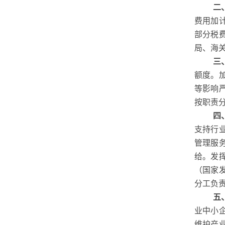
二
费用加
部分税
局、海
三
额度。
等影响
按职责
四
支持行
管理服
给。发
（国家
分工负
五
业中小
维护产