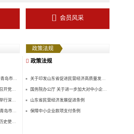
会员风采
政策法规
政策法规
追寻红色足迹 传承红色精神——青岛市河南商会党支部开展红色研学活动
关于印发山东省促进民营经济高质量发展2023年十大专项行动的通知
中共青岛市河南商会支部委员会召开党员大会——深入学习党的二十届四中全会精神
国务院办公厅 关于进一步加大对中小企业纾困帮扶力度的通知
中共青岛市河南商会支部委员会举行深入贯彻学习中央八项规定精神主题党日活动
山东省民营经济发展促进条例
“学纪律条例，做守纪党员” 中共青岛市河南商会支部委员会组织学习贯彻《中国共产党纪律处分条例》
保障中小企业款项支付条例
中宣部发布文献《中国共产党的历史使命与行动价值》