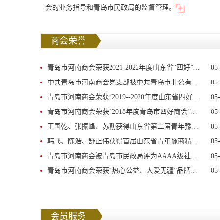
会的业务指导和青岛市民政局的监督管理。
商会荣誉
青岛市河南商会荣获2021-2022年度山东省“四好”商会荣誉
05
中共青岛市河南商会党支部被中共青岛市非公有制经济组织综合委员会评为先进基层党组织，党支部书记韩飞荣获青岛市非公有制经济组织”优秀共产党员“称号
05
青岛市河南商会荣获”2019--2020年度山东省四好商会“殊荣
05
青岛市河南商会荣获"2018年度青岛市四好商会“殊荣
05
王国乾、张振峰、苏勤获得山东省第二届青年豫商精英人物奖，陈建华获得提名奖
05
韩飞、陈浩、舒正伟获得首届山东省青年豫商精英人物奖，武献威获得提名奖
05
青岛市河南商会被青岛市民政局评为AAAA级社会组织
05
青岛市河南商会荣获“热心公益、大爱无疆”品牌建设先进单位称号
05
会员服务