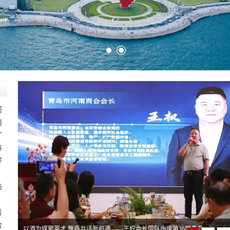
河
南
矿
市
好
、
岛
、
青
合
以酒为媒聚英才 豫商共话新机遇——王权会长带队出席第36届青岛国际啤酒节人才主题论坛