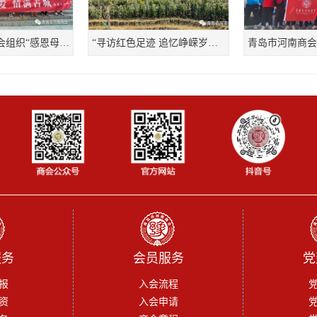
青岛市河南商会组织“感恩母爱、情满古城”母亲节主题活动
“寻访红色足迹 追忆峥嵘岁月”学党史实践活动
服务
会员服务
党
报
入会流程
资
入会申请