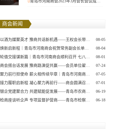
青岛市河南商会2023年3月会长会议成功召开
商会新闻
以酒为媒聚英才 豫商共话新机遇——王权会长带队出席第36届青岛国际啤酒节人才主题论坛
08-05
焕新启新程｜青岛市河南商会祝贺常务副会长单位麦凯乐直营店开业大吉
08-04
轮值交接谋新篇｜青岛市河南商会顺利召开 七八月轮值会长交接会议
08-01
商会搭台话发展 豫商路演促共赢——会员单位翟晓军企业专场路演顺利举办
07-24
聚力前行担使命 薪火相传续华章｜青岛市河南商会召开七月会长办公会议
07-05
接力履职启新程 凝心聚力再前行——商会圆满召开六月七月轮值会长交接会议
07-01
银企党建聚合力 共建赋能促发展——青岛市农商银行李沧区九水东路支行赴青岛市河南商会开展党建共建交流
06-19
检商座谈听企声 专项监督护营商——青岛市检察院莅临青岛市河南商会开展专题调研
06-18